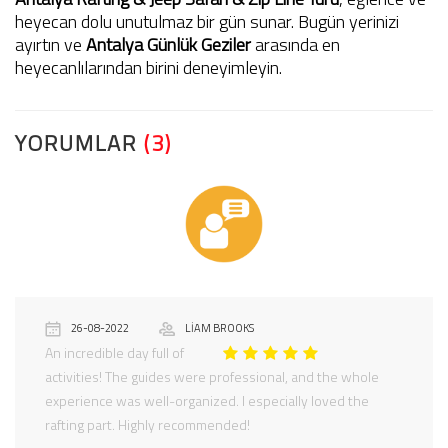
heyecan dolu unutulmaz bir gün sunar. Bugün yerinizi
ayırtın ve
Antalya Günlük Geziler
arasında en
heyecanlılarından birini deneyimleyin.
YORUMLAR
(3)
26-08-2022
LIAM BROOKS
An incredible day full of
activities! The guides were professional, and the whole
experience was well-organized. I especially loved the
rafting part. Highly recommended!