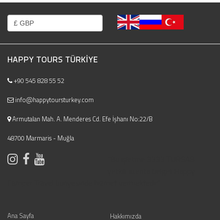
HAPPY TOURS TÜRKIYE
+90 545 828 55 52
info@happytoursturkey.com
Armutalan Mah. A. Menderes Cd. Efe İşhanı No:22/B
48700 Marmaris - Muğla
"Bu işletme 3333 TURSAB
yetkili acenta belgeli Happy
Camper Travel bünyesinde hizmet vermektedir."
Ana Sayfa
Hakkımızda