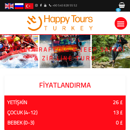
+90 545 828 55 52
0
ANTALYA RAFTING & JEEP SAFARI
& ZIP LINE TURU
FIYATLANDIRMA
YETİŞKİN
26 £
ÇOCUK (4-12)
13 £
BEBEK (0-3)
0 £