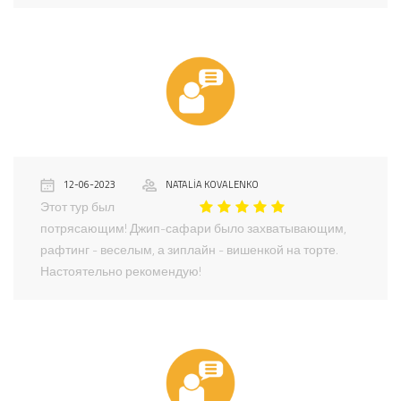
12-06-2023
NATALIA KOVALENKO
Этот тур был
потрясающим! Джип-сафари было захватывающим,
рафтинг - веселым, а зиплайн - вишенкой на торте.
Настоятельно рекомендую!