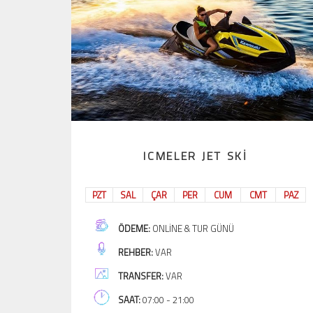
ICMELER JET SKI
PZT
SAL
ÇAR
PER
CUM
CMT
PAZ
ÖDEME:
ONLINE & TUR GÜNÜ
REHBER:
VAR
TRANSFER:
VAR
SAAT:
07:00 - 21:00