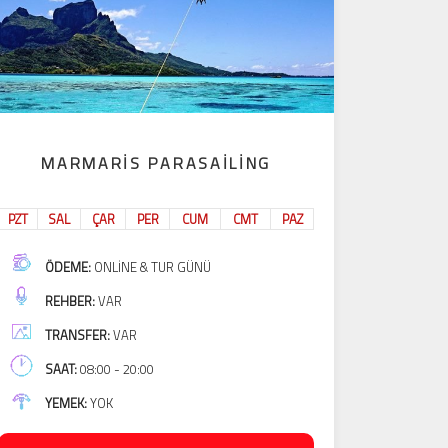
MARMARIS PARASAILING
PZT
SAL
ÇAR
PER
CUM
CMT
PAZ
ÖDEME:
ONLINE & TUR GÜNÜ
REHBER:
VAR
TRANSFER:
VAR
SAAT:
08:00 - 20:00
YEMEK:
YOK