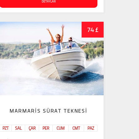
DETAYLAR
74 £
MARMARIS SÜRAT TEKNESI
PZT
SAL
ÇAR
PER
CUM
CMT
PAZ