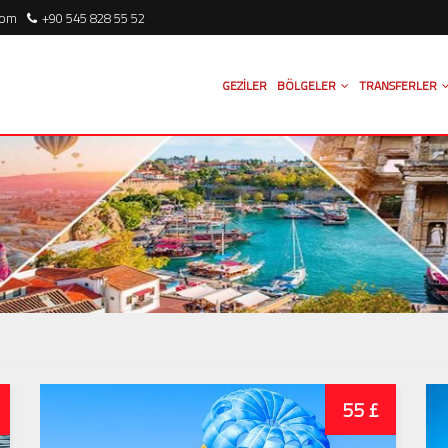
com
+90 545 828 55 52
GEZILER
BÖLGELER
TRANSFERLER
55 £