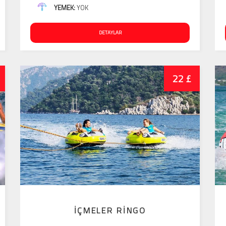
YEMEK:
YOK
DETAYLAR
22 £
İÇMELER RINGO