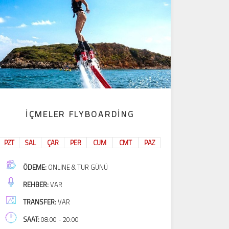
İÇMELER FLYBOARDING
PZT
SAL
ÇAR
PER
CUM
CMT
PAZ
ÖDEME:
ONLINE & TUR GÜNÜ
REHBER:
VAR
TRANSFER:
VAR
SAAT:
08:00 - 20:00