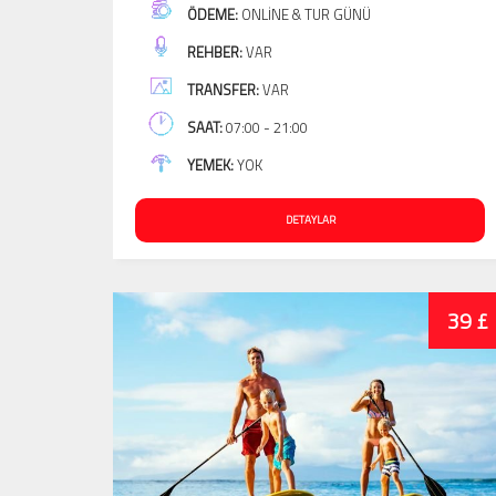
ÖDEME:
ONLINE & TUR GÜNÜ
REHBER:
VAR
TRANSFER:
VAR
SAAT:
07:00 - 21:00
YEMEK:
YOK
DETAYLAR
39 £