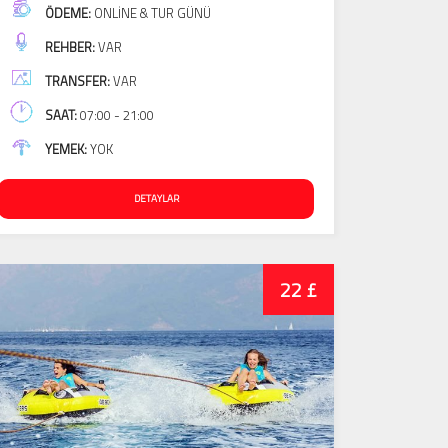
ÖDEME:
ONLINE & TUR GÜNÜ
REHBER:
VAR
TRANSFER:
VAR
SAAT:
07:00 - 21:00
YEMEK:
YOK
DETAYLAR
22 £