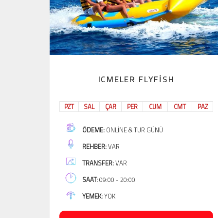
ICMELER FLYFISH
PZT
SAL
ÇAR
PER
CUM
CMT
PAZ
ÖDEME:
ONLINE & TUR GÜNÜ
REHBER:
VAR
TRANSFER:
VAR
SAAT:
09:00 - 20:00
YEMEK:
YOK