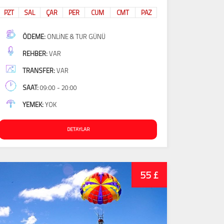
PZT
SAL
ÇAR
PER
CUM
CMT
PAZ
ÖDEME:
ONLINE & TUR GÜNÜ
REHBER:
VAR
TRANSFER:
VAR
SAAT:
09:00 - 20:00
YEMEK:
YOK
DETAYLAR
55 £