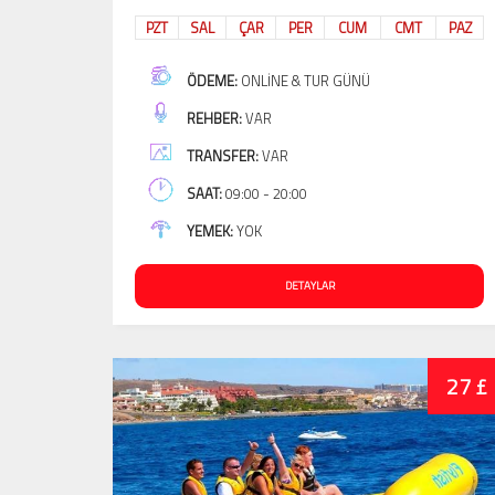
PZT
SAL
ÇAR
PER
CUM
CMT
PAZ
ÖDEME:
ONLINE & TUR GÜNÜ
REHBER:
VAR
TRANSFER:
VAR
SAAT:
09:00 - 20:00
YEMEK:
YOK
DETAYLAR
27 £