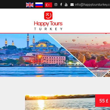
info@happytoursturkey.
ANA SAYFA
/
55 £