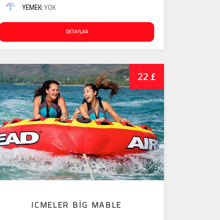
YEMEK:
YOK
DETAYLAR
22 £
ICMELER BIG MABLE