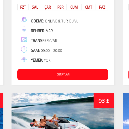
PZT
SAL
ÇAR
PER
CUM
CMT
PAZ
ÖDEME:
ONLINE & TUR GÜNÜ
REHBER:
VAR
TRANSFER:
VAR
SAAT:
09:00 - 20:00
YEMEK:
YOK
DETAYLAR
93 £