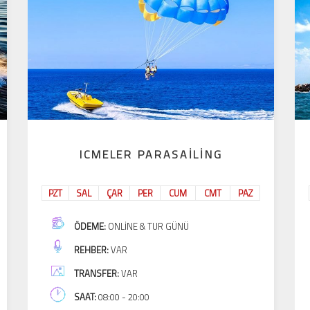
ICMELER PARASAILING
PZT
SAL
ÇAR
PER
CUM
CMT
PAZ
ÖDEME:
ONLINE & TUR GÜNÜ
REHBER:
VAR
TRANSFER:
VAR
SAAT:
08:00 - 20:00