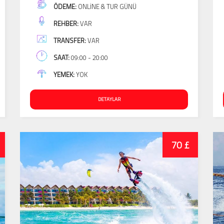
ÖDEME:
ONLINE & TUR GÜNÜ
REHBER:
VAR
TRANSFER:
VAR
SAAT:
09:00 - 20:00
YEMEK:
YOK
DETAYLAR
70 £