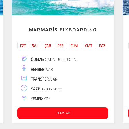
MARMARIS FLYBOARDING
PZT
SAL
ÇAR
PER
CUM
CMT
PAZ
ÖDEME:
ONLINE & TUR GÜNÜ
REHBER:
VAR
TRANSFER:
VAR
SAAT:
08:00 - 20:00
YEMEK:
YOK
DETAYLAR