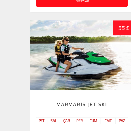
DETAYLAR
55 £
MARMARIS JET SKI
PZT
SAL
ÇAR
PER
CUM
CMT
PAZ