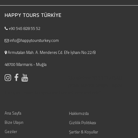
HAPPY TOURS TÜRKIYE
+90 545 828 55 52
info@happytoursturkey.com
Armutalan Mah. A. Menderes Cd. Efe İşhanı No:22/B
48700 Marmaris - Muğla
"Bu işletme 3333 TURSAB
yetkili acenta belgeli Happy
Camper Travel bünyesinde hizmet vermektedir."
Ana Sayfa
Hakkımızda
Bize Ulaşın
Gizlilik Politikası
Geziler
Şartlar & Koşullar