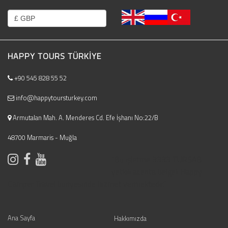
HAPPY TOURS TÜRKIYE
+90 545 828 55 52
info@happytoursturkey.com
Armutalan Mah. A. Menderes Cd. Efe İşhanı No:22/B
48700 Marmaris - Muğla
"Bu işletme 3333 TURSAB
yetkili acenta belgeli Happy
Camper Travel bünyesinde hizmet vermektedir."
Ana Sayfa
Hakkımızda