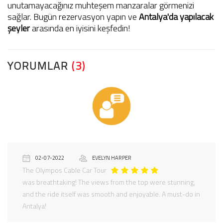
unutamayacağınız muhteşem manzaralar görmenizi
sağlar. Bugün rezervasyon yapın ve
Antalya'da yapılacak
şeyler
arasında en iyisini keşfedin!
YORUMLAR
(3)
02-07-2022
EVELYN HARPER
The Olympos Cable Car Tour
was breathtaking! The views from the top were stunning,
and the ride itself was smooth and enjoyable. A must-do in
Antalya!