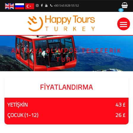
+90 545 828 55 52
0
ANTALYA OLIMPOS TELEFERIK
TURU
FIYATLANDIRMA
YETİŞKİN
43 £
ÇOCUK (1-12)
26 £