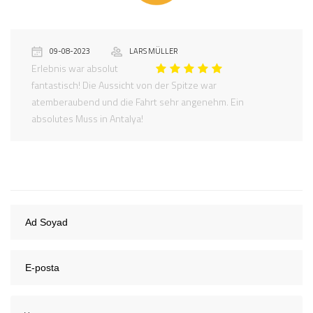
09-08-2023
LARS MÜLLER
Erlebnis war absolut
fantastisch! Die Aussicht von der Spitze war
atemberaubend und die Fahrt sehr angenehm. Ein
absolutes Muss in Antalya!