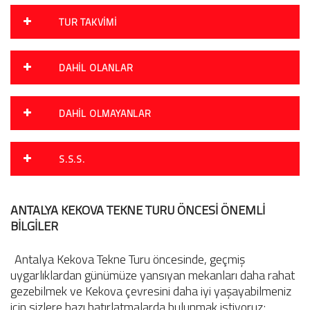
TUR TAKVIMI
DAHIL OLANLAR
DAHIL OLMAYANLAR
S.S.S.
ANTALYA KEKOVA TEKNE TURU ÖNCESİ ÖNEMLİ
BİLGİLER
Antalya Kekova Tekne Turu öncesinde, geçmiş
uygarlıklardan günümüze yansıyan mekanları daha rahat
gezebilmek ve Kekova çevresini daha iyi yaşayabilmeniz
için sizlere bazı hatırlatmalarda bulunmak istiyoruz;