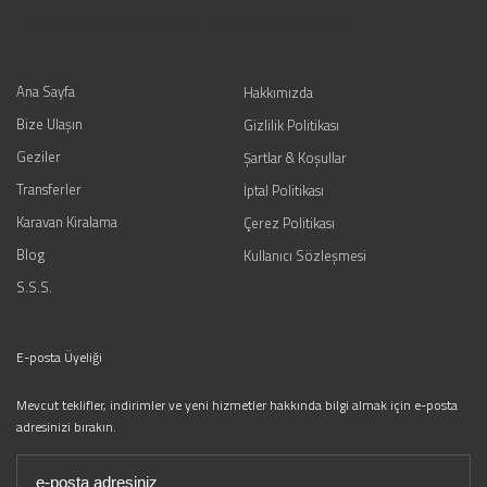
Camper Travel bünyesinde hizmet vermektedir."
Ana Sayfa
Hakkımızda
Bize Ulaşın
Gizlilik Politikası
Geziler
Şartlar & Koşullar
Transferler
İptal Politikası
Karavan Kiralama
Çerez Politikası
Blog
Kullanıcı Sözleşmesi
S.S.S.
E-posta Üyeliği
Mevcut teklifler, indirimler ve yeni hizmetler hakkında bilgi almak için e-posta
adresinizi bırakın.