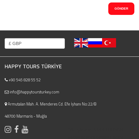
HAPPY TOURS TÜRKIYE
+90 545 828 55 52
info@happytoursturkey.com
Armutalan Mah. A. Menderes Cd. Efe İşhanı No:22/B
48700 Marmaris - Muğla
"Bu işletme 3333 TURSAB
yetkili acenta belgeli Happy