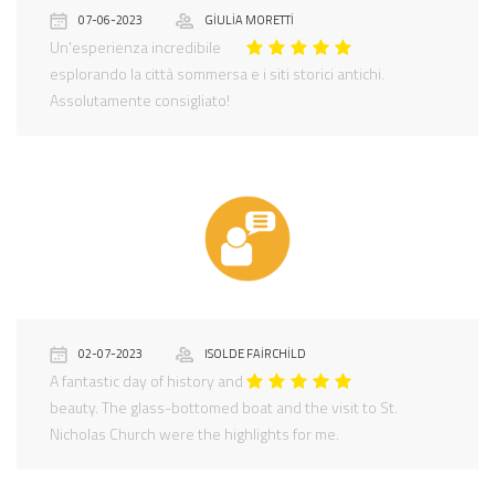
07-06-2023
GIULIA MORETTI
Un'esperienza incredibile
esplorando la città sommersa e i siti storici antichi.
Assolutamente consigliato!
02-07-2023
ISOLDE FAIRCHILD
A fantastic day of history and
beauty. The glass-bottomed boat and the visit to St.
Nicholas Church were the highlights for me.