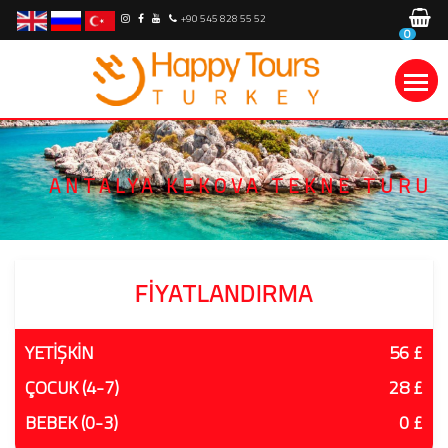
+90 545 828 55 52
0
ANTALYA KEKOVA TEKNE TURU
FIYATLANDIRMA
YETİŞKİN
56 £
ÇOCUK (4-7)
28 £
BEBEK (0-3)
0 £