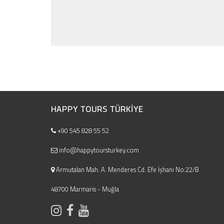
HAPPY TOURS TÜRKIYE
+90 545 828 55 52
info@happytoursturkey.com
Armutalan Mah. A. Menderes Cd. Efe İşhanı No:22/B
48700 Marmaris - Muğla
"Bu işletme 3333 TURSAB yetkili acent
belgeli Happy Camper Travel bünyesinde