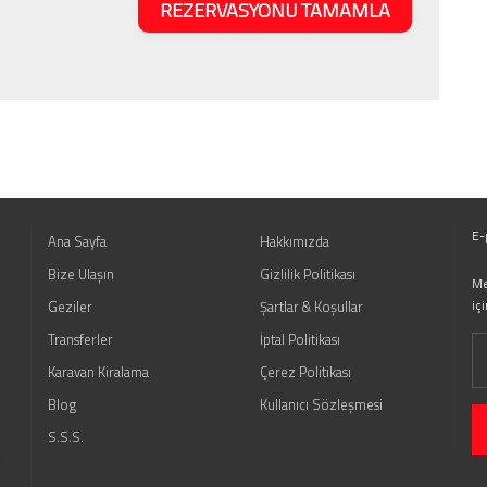
REZERVASYONU TAMAMLA
E-
Ana Sayfa
Hakkımızda
Bize Ulaşın
Gizlilik Politikası
Me
iç
Geziler
Şartlar & Koşullar
Transferler
İptal Politikası
Karavan Kiralama
Çerez Politikası
Blog
Kullanıcı Sözleşmesi
S.S.S.
a