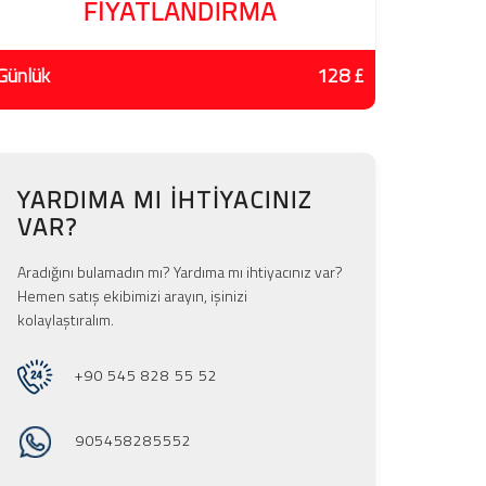
FIYATLANDIRMA
Günlük
128 £
YARDIMA MI IHTIYACINIZ
VAR?
Aradığını bulamadın mı? Yardıma mı ihtiyacınız var?
Hemen satış ekibimizi arayın, işinizi
kolaylaştıralım.
+90 545 828 55 52
905458285552