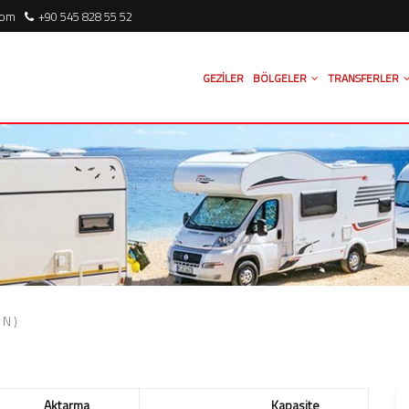
com
+90 545 828 55 52
GEZILER
BÖLGELER
TRANSFERLER
N)
Aktarma
Kapasite