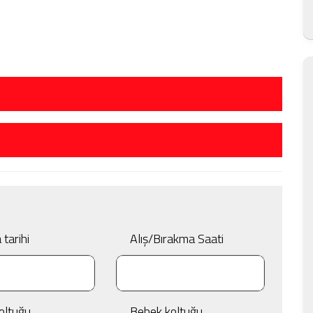
tarihi
Alış/Bırakma Saati
oltuğu
Bebek koltuğu