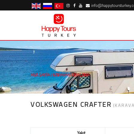
info@happytoursturkey.
ANA SAYFA
/
KARAVAN KIRALAMA
VOLKSWAGEN CRAFTER
(KARAVA
Yakıt