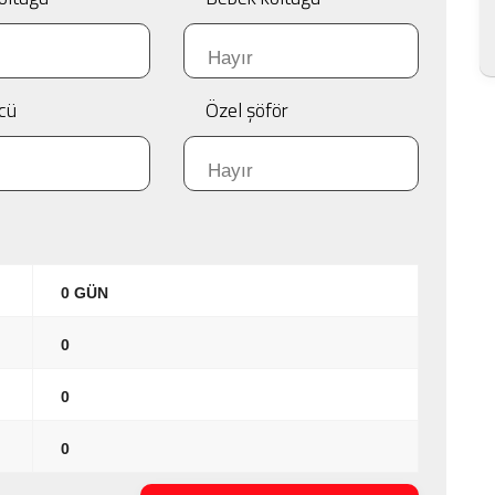
cü
Özel şöför
0 GÜN
0
0
0