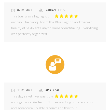
02-06-2023
NATHANIEL ROSS
This tour was a highlight of
our trip. The tranquility of the Blue Lagoon and the wild
beauty of Saklıkent Canyon were breathtaking. Everything
was perfectly organized.
19-09-2023
ARIA DESAI
This day in Fethiye was truly
unforgettable. Perfect for those wanting both relaxation
and adventure. I highly recommend this tour.