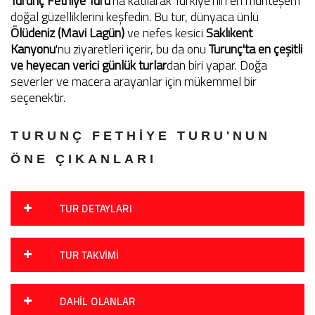
Turunç Fethiye Turu
'na katılarak Türkiye'nin en muhteşem
doğal güzelliklerini keşfedin. Bu tur, dünyaca ünlü
Ölüdeniz (Mavi Lagün)
ve nefes kesici
Saklıkent
Kanyonu
'nu ziyaretleri içerir, bu da onu
Turunç'ta en çeşitli
ve heyecan verici günlük turlar
dan biri yapar. Doğa
severler ve macera arayanlar için mükemmel bir
seçenektir.
TURUNÇ FETHIYE TURU'NUN
ÖNE ÇIKANLARI
TUR DETAYLARI
TUR TAKVIMI
DAHIL OLANLAR