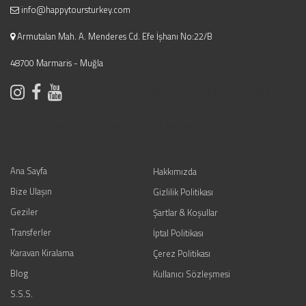
info@happytoursturkey.com
Armutalan Mah. A. Menderes Cd. Efe İşhanı No:22/B
48700 Marmaris - Muğla
"Bu işletme 3333 TURSAB
yetkili acenta belgeli Happy
Camper Travel bünyesinde hizmet vermektedir."
Ana Sayfa
Hakkımızda
Bize Ulaşın
Gizlilik Politikası
Geziler
Şartlar & Koşullar
Transferler
İptal Politikası
Karavan Kiralama
Çerez Politikası
Blog
Kullanıcı Sözleşmesi
S.S.S.