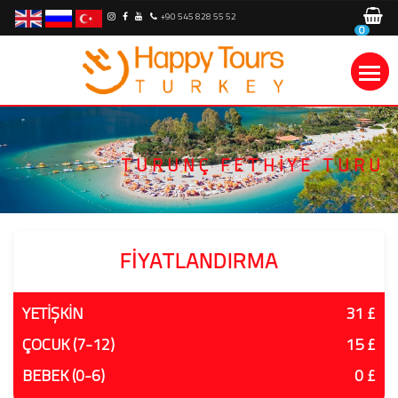
+90 545 828 55 52
0
TURUNÇ FETHIYE TURU
FIYATLANDIRMA
YETİŞKİN
31 £
ÇOCUK (7-12)
15 £
BEBEK (0-6)
0 £