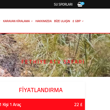
0
SU SPORLARI
KARAVAN KIRALAMA
HAKKIMIZDA
BIZE ULAŞIN
£ GBP
FETHIYE ATV SAFARI
FIYATLANDIRMA
1 Kişi 1 Araç
22 £