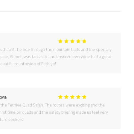
ch fun! The ride through the mountain trails and the specially
 guide, Ahmet, was fantastic and ensured everyone had a great
eautiful countryside of Fethiye!
ROWN
he Fethiye Quad Safari. The routes were exciting and the
first time on quads and the safety briefing made us feel very
ture seekers!