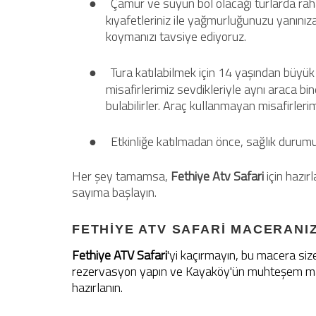
●
Çamur ve suyun bol olacağı turlarda raha
kıyafetleriniz ile yağmurluğunuzu yanınıza 
koymanızı tavsiye ediyoruz.
●
Tura katılabilmek için 14 yaşından büyü
misafirlerimiz sevdikleriyle aynı araca bi
bulabilirler. Araç kullanmayan misafirlerim
●
Etkinliğe katılmadan önce, sağlık durumun
Her şey tamamsa,
Fethiye Atv Safari
için hazır
sayıma başlayın.
FETHİYE ATV SAFARİ MACERANI
Fethiye ATV Safari
'yi kaçırmayın, bu macera s
rezervasyon yapın ve Kayaköy'ün muhteşem manz
hazırlanın.