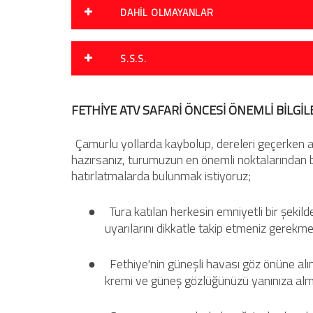
DAHIL OLMAYANLAR
S.S.S.
FETHİYE ATV SAFARİ ÖNCESİ ÖNEMLİ BİLGİ
Çamurlu yollarda kaybolup, dereleri geçerken a
hazırsanız, turumuzun en önemli noktalarından bi
hatırlatmalarda bulunmak istiyoruz;
●
Tura katılan herkesin emniyetli bir şekild
uyarılarını dikkatle takip etmeniz gerekme
●
Fethiye'nin güneşli havası göz önüne alı
kremi ve güneş gözlüğünüzü yanınıza alman