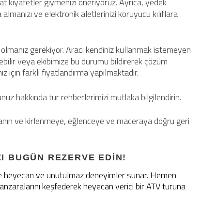
t kıyafetler giymenizi öneriyoruz. Ayrıca, yedek
almanızı ve elektronik aletlerinizi koruyucu kılıflara
k olmanız gerekiyor. Aracı kendiniz kullanmak istemeyen
nebilir veya ekibimize bu durumu bildirerek çözüm
iz için farklı fiyatlandırma yapılmaktadır.
uz hakkında tur rehberlerimizi mutlaka bilgilendirin.
lanın ve kirlenmeye, eğlenceye ve maceraya doğru geri
ZI BUGÜN REZERVE EDİN!
ize heyecan ve unutulmaz deneyimler sunar. Hemen
aralarını keşfederek heyecan verici bir ATV turuna