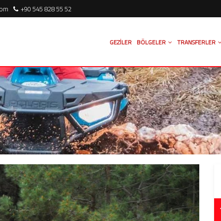
com
+90 545 828 55 52
GEZILER
BÖLGELER
TRANSFERLER