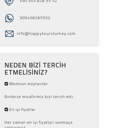
+90 545 828 55 52
905458285552
info@happytoursturkey.com
NEDEN BIZI TERCIH
ETMELISINIZ?
Memnun müşteriler
Binlerce misafirimiz bizi tercih etti.
En iyi fiyatlar
Her zaman en iyi fiyatları sunmaya
çalışıyoruz.