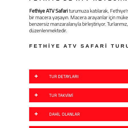
Fethiye ATV Safari
turumuza katılarak, Fethiye'n
bir macera yaşayın. Macera arayanlar için müke
benzersiz manzaralarıyla birleştiriyor. Turlarım
düzenlenmektedir.
FETHİYE ATV SAFARİ TUR
TUR DETAYLARI
TUR TAKVIMI
DAHIL OLANLAR