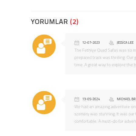
YORUMLAR
(2)
12-07-2023
JESSICA LEE
The Fethiye Quad Safari was so mu
prepared track was thrilling. Our
time. A great way to explore the b
13-05-2024
MICHAEL B
We had an amazing adventure on t
scenery was stunning. It was our 
comfortable. A must-do for adven