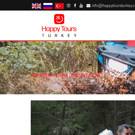
info@happytoursturkey.
ANA SAYFA
/
FETHIYE GÜNLÜK TURLAR